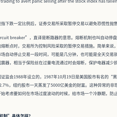
trading to avert panic selling after the stock index has fallen
股指下跌一定比例后，证券交易所采取暂停交易以避免恐慌性抛
rcuit breaker”，直译是断路器的意思。熔断机制也叫自动
的熔断点时，交易所为控制风险采取的暂停交易措施。简单来说
市场自动停止交易一段时间，可能是几分钟，也可能是全天交易
减震器，相当于保险丝在过量电流通过时会熔断，保护电器减少
证监会1988年设立的，1987年10月19日是美国股市有名的“
2.7%，纽约股市一天蒸发了5000亿美金的财富。这种异常的
开始考虑要如何在市场过度波动的时候，给市场一个冷静期，防
断机制”具体怎样？