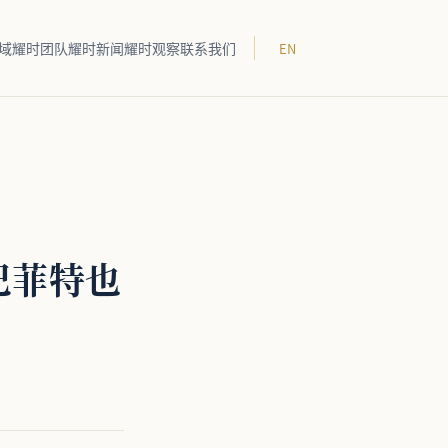
域
耀时团队
耀时新闻
耀时观察
联系我们
EN
巴菲特也