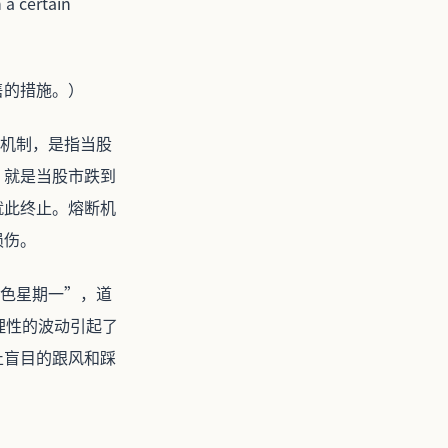
 a certain
售的措施。）
停盘机制，是指当股
，就是当股市跌到
就此终止。熔断机
损伤。
黑色星期一”，道
非理性的波动引起了
止盲目的跟风和踩