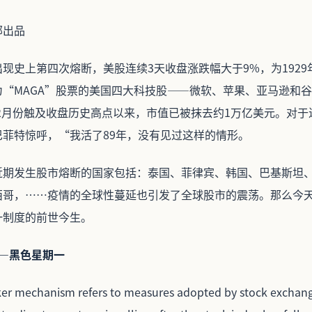
部出品
现史上第四次熔断，美股连续3天收盘涨跌幅大于9%，为192
为“MAGA”股票的美国四大科技股——微软、苹果、亚马逊和
——自2月份触及收盘历史高点以来，市值已被抹去约1万亿美元。对
巴菲特惊呼，“我活了89年，没有见过这样的情形。
近期发生股市熔断的国家包括：泰国、菲律宾、韩国、巴基斯坦
西哥，……疫情的全球性蔓延也引发了全球股市的震荡。那么今
一制度的前世今生。
—黑色星期一
aker mechanism refers to measures adopted by stock exchang