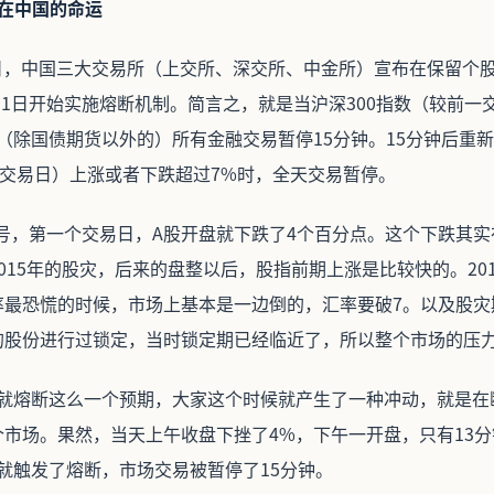
在中国的命运
月4日，中国三大交易所（上交所、深交所、中金所）宣布在保留个
1月1日开始实施熔断机制。简言之，就是当沪深300指数（较前一
（除国债期货以外的）所有金融交易暂停15分钟。15分钟后重
一交易日）上涨或者下跌超过7%时，全天交易暂停。
月4号，第一个交易日，A股开盘就下跌了4个百分点。这个下跌其
015年的股灾，后来的盘整以后，股指前期上涨是比较快的。20
率最恐慌的时候，市场上基本是一边倒的，汇率要破7。以及股灾
的股份进行过锁定，当时锁定期已经临近了，所以整个市场的压
%就熔断这么一个预期，大家这个时候就产生了一种冲动，就是在
市场。果然，当天上午收盘下挫了4%，下午一开盘，只有13
就触发了熔断，市场交易被暂停了15分钟。