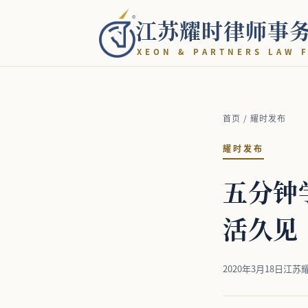
江苏耀时律师事
X
E
O
N
&
P
A
R
T
N
E
R
S
L
A
W
F
首页
/
耀时发布
耀时发布
五分钟
活久见
2020年3月18日
江苏