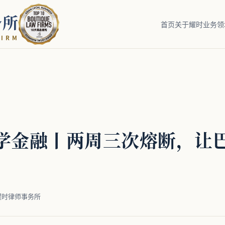
务所
首页
关于耀时
业务领
I
R
M
学金融丨两周三次熔断，让
耀时律师事务所